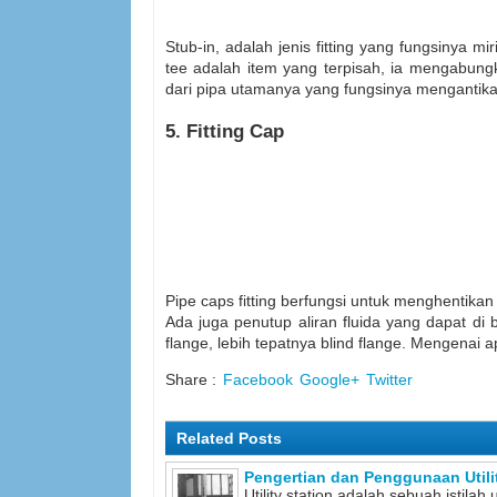
Stub-in, adalah jenis fitting yang fungsinya 
tee adalah item yang terpisah, ia mengabung
dari pipa utamanya yang fungsinya mengantika
5. Fitting Cap
Pipe caps fitting berfungsi untuk menghentikan a
Ada juga penutup aliran fluida yang dapat 
flange, lebih tepatnya blind flange. Mengenai a
Share :
Facebook
Google+
Twitter
Related Posts
Pengertian dan Penggunaan Utilit
Utility station adalah sebuah isti