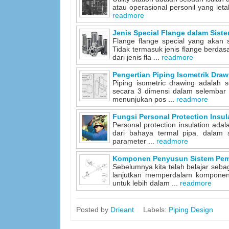
atau operasional personil yang letak
readmore
Jenis Special Flange dalam Sist
Flange flange special yang akan 
Tidak termasuk jenis flange berda
dari jenis fla ...
readmore
Pengertian Piping Isometrik Draw
Piping isometric drawing adalah 
secara 3 dimensi dalam selembar 
menunjukan pos ...
readmore
Fungsi Personal Protection Insu
Personal protection insulation ada
dari bahaya termal pipa. dalam s
parameter ...
readmore
Komponen Penyusun Sistem Pemi
Sebelumnya kita telah belajar seba
lanjutkan memperdalam kompone
untuk lebih dalam ...
readmore
Posted by
Drieant
Labels:
Piping Design