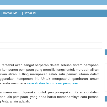
| Contac Me
| Daftar Isi
tting tersebut akan sangat berperan dalam sebuah sistem pemipaan.
satu komponen pemipaan yang memiliki fungsi untuk merubah aliran,
kan aliran. Fitting merupakan salah satu pemain utama dalam
enggunakan komponen ini. Untuk mengetahui gambaran umum
nya anda membaca
sejarah dan teori dasar pemipaan
nkan nama yang digunakan untuk pengelompokan. Karena di dalam
ponen lain pemipaan, yang anda harus memahaminya satu persatu
g Antara lain adalah.