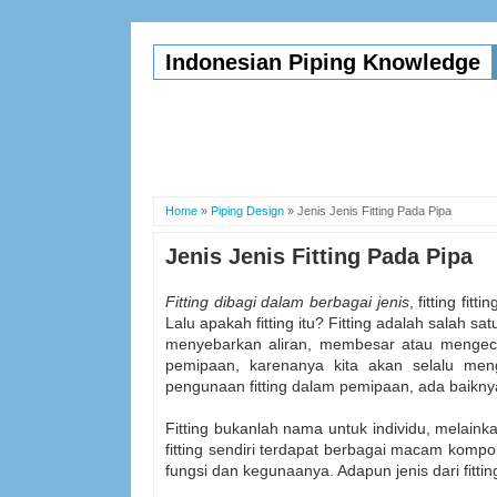
Indonesian Piping Knowledge
Home
»
Piping Design
»
Jenis Jenis Fitting Pada Pipa
Jenis Jenis Fitting Pada Pipa
Fitting dibagi dalam berbagai jenis
, fitting fi
Lalu apakah fitting itu? Fitting adalah salah 
menyebarkan aliran, membesar atau mengecil
pemipaan, karenanya kita akan selalu m
pengunaan fitting dalam pemipaan, ada baik
Fitting bukanlah nama untuk individu, melai
fitting sendiri terdapat berbagai macam kom
fungsi dan kegunaanya. Adapun jenis dari fittin