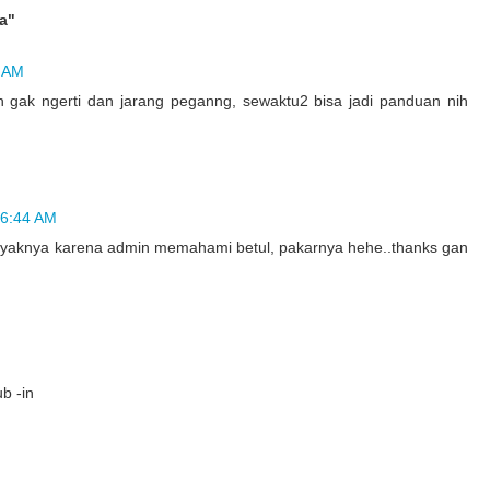
a"
9 AM
 gak ngerti dan jarang peganng, sewaktu2 bisa jadi panduan nih
 6:44 AM
kayaknya karena admin memahami betul, pakarnya hehe..thanks gan
b -in