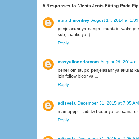
5 Responses to "Jenis Jenis Fitting Pada Pip
stupid monkey
August 14, 2014 at 1:3
penjelasannya sangat mantab, walaupun
sob, thanks ya :)
Reply
masyulionodotcom
August 29, 2014 at
bener om stupid penjelasannya akurat 
izin follow blognya....
Reply
adisyefa
December 31, 2015 at 7:05 AM
mantappp....jadi tw bedanya tee sama stu
Reply
adisyefa
December 31, 2015 at 7:06 AM