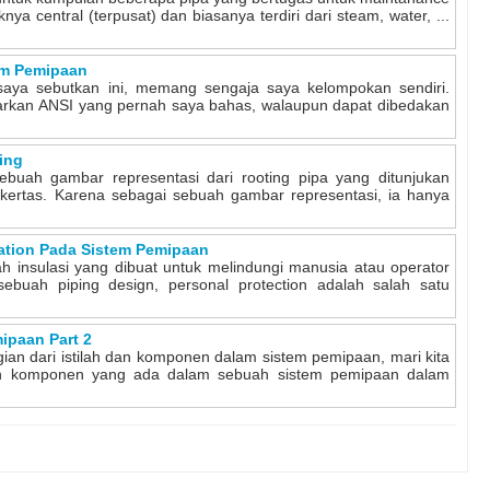
nya central (terpusat) dan biasanya terdiri dari steam, water, ...
em Pemipaan
saya sebutkan ini, memang sengaja saya kelompokan sendiri.
sarkan ANSI yang pernah saya bahas, walaupun dapat dibedakan
ing
sebuah gambar representasi dari rooting pipa yang ditunjukan
kertas. Karena sebagai sebuah gambar representasi, ia hanya
lation Pada Sistem Pemipaan
lah insulasi yang dibuat untuk melindungi manusia atau operator
ebuah piping design, personal protection adalah salah satu
paan Part 2
gian dari istilah dan komponen dalam sistem pemipaan, mari kita
n komponen yang ada dalam sebuah sistem pemipaan dalam