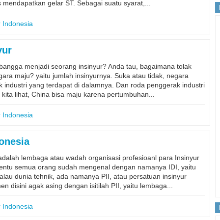
s mendapatkan gelar ST. Sebagai suatu syarat,...
r Indonesia
yur
angga menjadi seorang insinyur? Anda tau, bagaimana tolak
ara maju? yaitu jumlah insinyurnya. Suka atau tidak, negara
k industri yang terdapat di dalamnya. Dan roda penggerak industri
 kita lihat, China bisa maju karena pertumbuhan...
r Indonesia
donesia
adalah lembaga atau wadah organisasi profesioanl para Insinyur
 tentu semua orang sudah mengenal dengan namanya IDI, yaitu
kalau dunia tehnik, ada namanya PII, atau persatuan insinyur
 disini agak asing dengan isitilah PII, yaitu lembaga...
r Indonesia