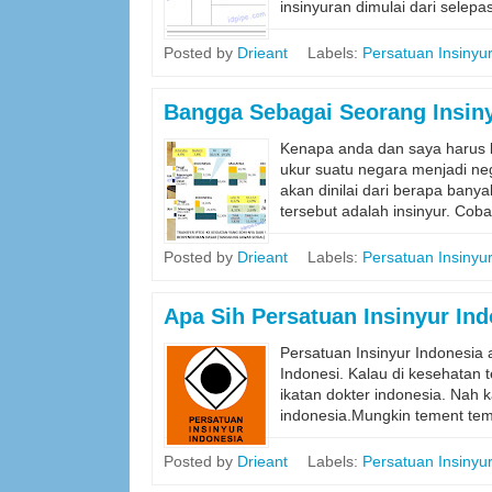
insinyuran dimulai dari selepa
Posted by
Drieant
Labels:
Persatuan Insinyu
Bangga Sebagai Seorang Insin
Kenapa anda dan saya harus b
ukur suatu negara menjadi neg
akan dinilai dari berapa banya
tersebut adalah insinyur. Coba
Posted by
Drieant
Labels:
Persatuan Insinyu
Apa Sih Persatuan Insinyur In
Persatuan Insinyur Indonesia 
Indonesi. Kalau di kesehatan
ikatan dokter indonesia. Nah 
indonesia.Mungkin tement temen
Posted by
Drieant
Labels:
Persatuan Insinyu