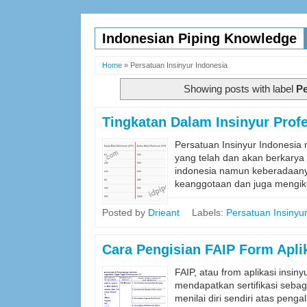
Indonesian Piping Knowledge
Home
»
Persatuan Insinyur Indonesia
Showing posts with label
Pe
Tingkatan Dalam Insinyur Profe
Persatuan Insinyur Indonesia
yang telah dan akan berkarya 
indonesia namun keberadaanya 
keanggotaan dan juga mengiku
Posted by
Drieant
Labels:
Persatuan Insinyu
Cara Pengisian FAIP Form Aplik
FAIP, atau from aplikasi insin
mendapatkan sertifikasi sebag
menilai diri sendiri atas peng