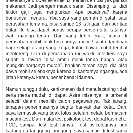
makananya bro.. enak enak. Di kantin dan banyak pilihan
makanan. Jadi pengen masuk sana. Disamping itu, dari
faktor gaji juga mengiurkan. Apa pasalnya? karena
bonusnya, menurut mba saya yang pernah di salah satu
perusahan ternama, bisa sampe 13 kali gaji. dan per tiap
bulan itu bisa dapet bonus berapa persen gitu katanya,
wah mantap tenan. Dan yang lebih enak, masa di
perusahan mobil tidak bisa punya mobil? suatu dambaan
bagi setiap orang yang kerja, kalau bawa mobil terlihat
mentereng. Dan di perusahaan ini, waktu interfiew saya
sudah di tawari "bisa ambil mobil tanpa bunga, atau
mungkin harganya murah". bahkan teman saya, dia bisa
bawa mobil se enaknya karena di kantornya ngangur, ada
jatah katanya. keren, benar benar idaman.
Namun tunggu dulu, kenikmatan dari manufacturing tidak
serta merta mudah di dapat. Astra misalnya, ia terkenal
selectif dalam memilih calon pegawainya. Tak jarang,
tahapan penerimaannya begitu banyak dan ketat. Dan,
saya termasuk yang tidak lolos setelah melalu bermacam
macam test. Dari mulai test psikologi, test debat kusir eh...
FGD, sampai test test lainya. Test psikologinya pun
kadang ga tanggung tanggung, saya sampe di test sama