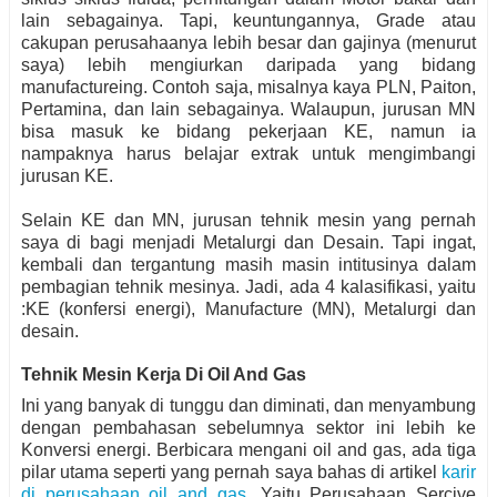
lain sebagainya. Tapi, keuntungannya, Grade atau
cakupan perusahaanya lebih besar dan gajinya (menurut
saya) lebih mengiurkan daripada yang bidang
manufactureing. Contoh saja, misalnya kaya PLN, Paiton,
Pertamina, dan lain sebagainya. Walaupun, jurusan MN
bisa masuk ke bidang pekerjaan KE, namun ia
nampaknya harus belajar extrak untuk mengimbangi
jurusan KE.
Selain KE dan MN, jurusan tehnik mesin yang pernah
saya di bagi menjadi Metalurgi dan Desain. Tapi ingat,
kembali dan tergantung masih masin intitusinya dalam
pembagian tehnik mesinya. Jadi, ada 4 kalasifikasi, yaitu
:KE (konfersi energi), Manufacture (MN), Metalurgi dan
desain.
Tehnik Mesin Kerja Di Oil And Gas
Ini yang banyak di tunggu dan diminati, dan menyambung
dengan pembahasan sebelumnya sektor ini lebih ke
Konversi energi. Berbicara mengani oil and gas, ada tiga
pilar utama seperti yang pernah saya bahas di artikel
karir
di perusahaan oil and gas
. Yaitu Perusahaan Sercive