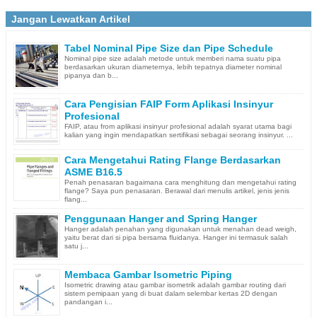
Jangan Lewatkan Artikel
Tabel Nominal Pipe Size dan Pipe Schedule
Nominal pipe size adalah metode untuk memberi nama suatu pipa
berdasarkan ukuran diameternya, lebih tepatnya diameter nominal
pipanya dan b...
Cara Pengisian FAIP Form Aplikasi Insinyur
Profesional
FAIP, atau from aplikasi insinyur profesional adalah syarat utama bagi
kalian yang ingin mendapatkan sertifikasi sebagai seorang insinyur. ...
Cara Mengetahui Rating Flange Berdasarkan
ASME B16.5
Penah penasaran bagaimana cara menghitung dan mengetahui rating
flange? Saya pun penasaran. Berawal dari menulis artikel, jenis jenis
flang...
Penggunaan Hanger and Spring Hanger
Hanger adalah penahan yang digunakan untuk menahan dead weigh,
yaitu berat dari si pipa bersama fluidanya. Hanger ini termasuk salah
satu j...
Membaca Gambar Isometric Piping
Isometric drawing atau gambar isometrik adalah gambar routing dari
sistem pemipaan yang di buat dalam selembar kertas 2D dengan
pandangan i...