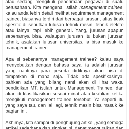
atau sedang mengikuti penerimaan pegawai di suatu
perusahaan. Kita mengenal istilah
management trainee
!
kalau anda lebih detail melihat requirement management
trainee, biasanya terdiri dari berbagai jurusan, alias tidak
spesific di sebutkan lulusan tehnik mesin, tehnik elektro
atau lainya, tapi lebih general. Yang, jurusan apapun
sebenarnya bisa, walaupun jurusan itu bukan jurusan
tehnik, asalakan lulusan universitas, ia bisa masuk ke
management trainee.
Apa si sebenarnya management trainee? kalau saya
menyebutkan dengan bahasa saya, ia adalah jurusan
yang nantinya para peserta didiknya akan bisa di
tempatkan di mana saja. Tidak ada spesifikasinya,
bahkan ada yang bilang nanti akan di lihat waktu
pendidikan MT, istilah untuk Management Trainee, dan
akan di klasifikasikan sesuai minat atau keahlian ketika
mengikuti management trainee tersebut. Ya seperti itu
yang saya tau, dan lai lagi, tehnik mesin bisa masuk ke
bagian ini.
Akhirnya, kita sampai di penghujung artikel, yang semoga
artikel sederhana dan singkat ini, dapat menguraikan dan